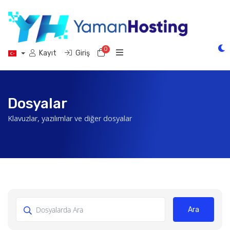
0
Sepet
Kayıt
Giriş
Dosyalar
Klavuzlar, yazılımlar ve diğer dosyalar
Ara