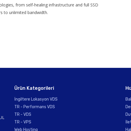
logies, from self-healing infrastructure and full SSD
rs to unlimited bandwidth.
Ürün Kategorileri
Hı
İngiltere Lokasyon VDS
Ba
TR - Performans VDS
De
TR - VDS
Du
UL
TR - VPS
İle
Web Hosting
Ha