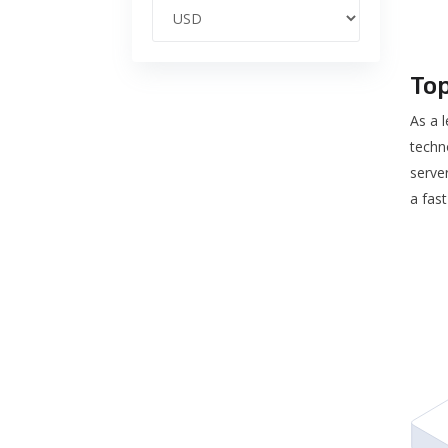
To
As a 
techno
server
a fas