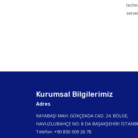
techno
serve
Kurumsal Bilgilerimiz
Adres
KAYABAŞI MAH. GÖKÇEADA CAD. 24. BÖLGE,
HAVUZLUBAHÇE NO: 8 DA BAŞAKŞEHİR/ İSTANB
Telefon: +90 850 309 26 78