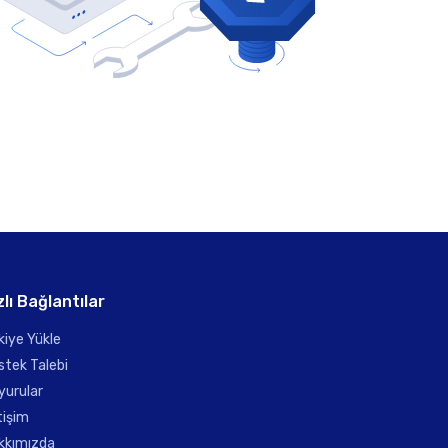
zlı Bağlantılar
kiye Yükle
stek Talebi
yurular
tişim
kkımızda