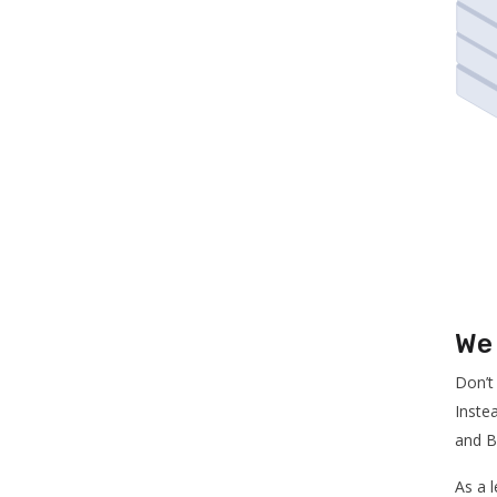
We 
Don’t
Inste
and B
As a 