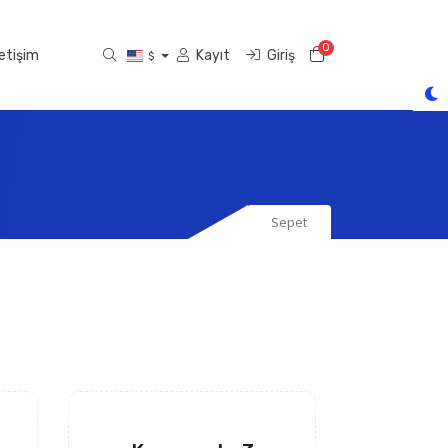
0
Sepet
letişim
Kayıt
Giriş
$
Sepet